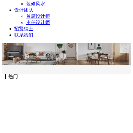
装修风水
设计团队
首席设计师
主任设计师
招贤纳士
联系我们
热门