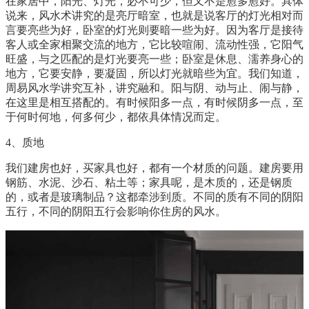
在家居中，阳光、灯光，必不可少，但又不是愈多愈好。具体
说来，风水术讲究的是亮厅暗室，也就是说客厅的灯光相对而
言要亮些为好，卧室的灯光则要暗一些为好。因为客厅是接待
客人或全家相聚交流的地方，它比较喧闹、流动性强，它阳气
旺盛，与之匹配的是灯光要亮一些；卧室是休息、濡养身心的
地方，它要安静，要凝固，所以灯光就暗些为宜。我们知道，
周易风水学讲究互补，讲究融和。阳与阴、动与止、闹与静，
在这里是相互搭配的。有时候阳多一点，有时候阴多一点，至
于何时何地，何多何少，都依具体情况而定。
4、质地
我们建房也好，买家具也好，都有一个材质的问题。建房要用
钢筋、水泥、沙石、粘土等；家具呢，是木质的，还是钢质
的，或者是玻璃制品？这都牵涉到质。不同的质有不同的阴阳
五行，不同的阴阳五行会影响你住房的风水。