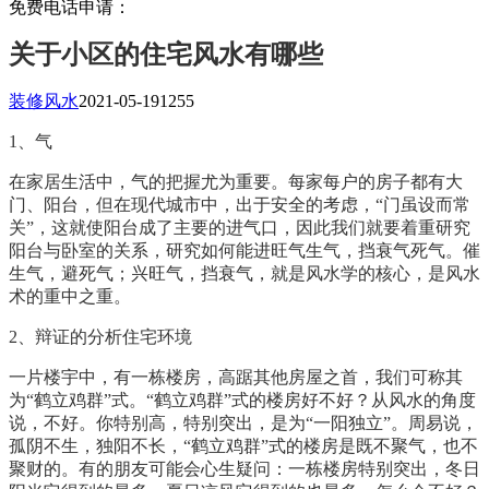
免费电话申请：
关于小区的住宅风水有哪些
装修风水
2021-05-19
1255
1、气
在家居生活中，气的把握尤为重要。每家每户的房子都有大
门、阳台，但在现代城市中，出于安全的考虑，“门虽设而常
关”，这就使阳台成了主要的进气口，因此我们就要着重研究
阳台与卧室的关系，研究如何能进旺气生气，挡衰气死气。催
生气，避死气；兴旺气，挡衰气，就是风水学的核心，是风水
术的重中之重。
2、辩证的分析住宅环境
一片楼宇中，有一栋楼房，高踞其他房屋之首，我们可称其
为“鹤立鸡群”式。“鹤立鸡群”式的楼房好不好？从风水的角度
说，不好。你特别高，特别突出，是为“一阳独立”。周易说，
孤阴不生，独阳不长，“鹤立鸡群”式的楼房是既不聚气，也不
聚财的。有的朋友可能会心生疑问：一栋楼房特别突出，冬日