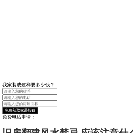
我家装成这样要多少钱？
免费电话申请：
旧房翻建风水禁忌 应该注意什