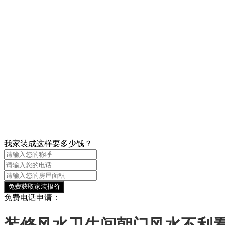
我家装成这样要多少钱？
免费电话申请：
装修风水卫生间朝门风水不利